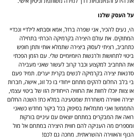
את הידע והמיומנויות דרך למידה משותפת וניסיון אישי.
על העסק שלנו
הי, נעים להכיר, אני שפרה ברזל, אמא וסבתא לילדיי ונכדיי
המתוקים. את עולם היצירה בקרמיקה הכרתי בתחילה
כתחביב, רציתי לעסוק ביצירה שתמלא אותי ותתן חופש
ביטוי לתחושות ולרגשות היומיומיים שלי. עם הזמן הפכתי
את התחביב למקצוע וכבר קרוב לעשור שאני מעבירה
סדנאות יצירה בקרמיקה לנשים בקרית יערים. תמיד פעם
בי בלב החלום להקים מתחם ייחודי בו כל זוג, אישה, חברות
או צוות יוכלו לחוות את החוויה הייחודית הזו של ביטוי עצמי,
יצירה ואווירה משחררת שמטעינה במלא כח! השנה החלום
התממש! ואני מתמלאת בסיפוק בכל ביקור מחדש כשאני
רואה את המבקרים במתחם יוצאים עם עיניים בורקות
ומספרים מה העניקה להם חווית היצירה במתחם אל מול
הנוף והאווירה ההשראתית. מחכה גם לכם!