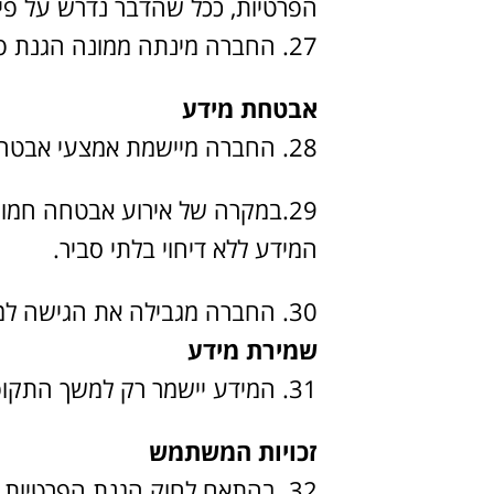
הפרטיות, ככל שהדבר נדרש על פי ד
27. החברה מינתה ממונה הגנת פרטיות (Data Protection Officer – DPO) האחראי לפיקוח ועמידה בהוראות החוק.
אבטחת מידע
28. החברה מיישמת אמצעי אבטחה מתקדמים – הצפנה, בקרת גישה, ניטור סייבר, גיבויים.
המידע ללא דיחוי בלתי סביר.
החברה מגבילה את הגישה למיד
שמירת מידע
31. המידע יישמר רק למשך התקופה ההכרחית לצורך מימוש מטרות המדיניות.
זכויות המשתמש
32. בהתאם לחוק הגנת הפרטיות ותיקון 13, עומדות לך הזכויות: