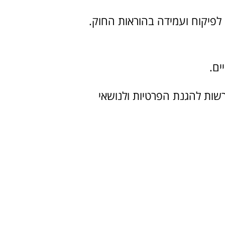
חמור, החברה תפעל בהתאם להוראות תיקון 13 ותדווח לרשות להגנת הפרטיות ולנושאי