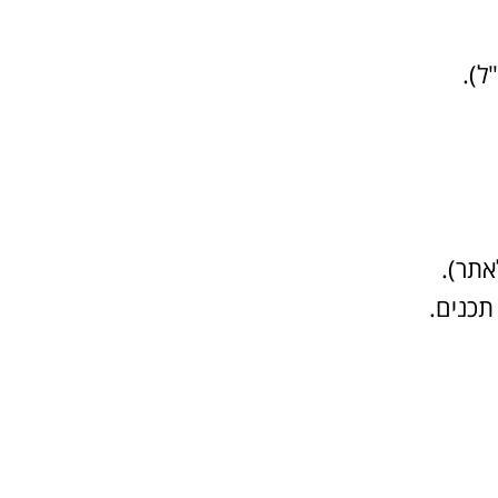
ל).
אתר).