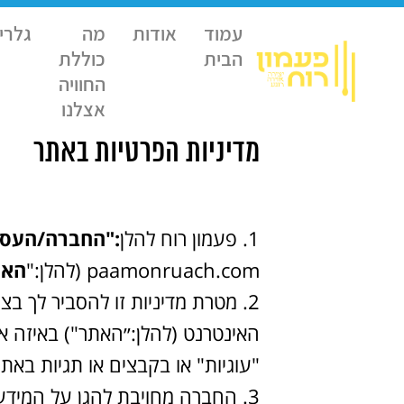
עמוד
אודות
מה
גלרי
הבית
כוללת
החוויה
אצלנו
מדיניות הפרטיות באתר
פעמון רוח להלן
:"החברה/העס
paamonruach.com (להלן:"
האת
מטרת מדיניות זו להסביר לך ב
האינטרנט (להלן:״האתר") באיזה או
"עוגיות" או בקבצים או תגיות באת
החברה מחויבת להגן על המידע 