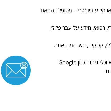
 או מידע ביומטרי – מטופל בהתאם
י, רפואי, מידע על עבר פלילי,
14. החברה עושה שימוש בקבצי יומן, עוגיות (Cookies), תגיות (Tags), Web Beacons וכלי ניתוח כגון Google