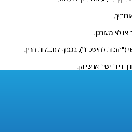
דותיך.
 או לא מעודכן.
 ("הזכות להישכח"), בכפוף למגבלות הדין.
דיוור ישיר או שיווק.
 pamonruach@gmail.com
ן מחוץ לישראל.
ו עומדת בהוראות הדין לרבות קיומם של מנגנוני הג